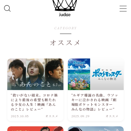
MENU
CATEGORY
オススメ
ホーム
楽天ROOM
Twitter
Instagram
”救いがない結末。コロナ禍
”ルギア爆誕の名曲、ウソッ
により最後の希望も断たれ
キーに泣かされる映画『劇
お問い合わせ
る少女の人生！映画『あん
場版ポケットモンスター
のこと』レビュー”
みんなの物語』レビュー”
2025.10.05
オススメ
2025.09.29
オススメ