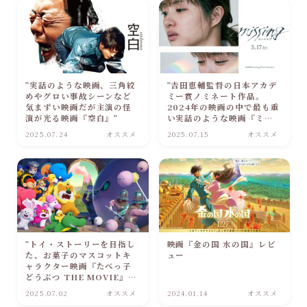
”実話のような映画、三角絞
”𠮷田恵輔監督の日本アカデ
めやグロい事故シーンなど
ミー賞ノミネート作品。
気まずい映画だが主演の怪
2024年の映画の中で最も重
演が光る映画『空白』”
い実話のような映画『ミッ
シング』”
2025.07.24
オススメ
2025.07.15
オススメ
”トイ・ストーリーを目指し
映画『金の国 水の国』レビ
た、お菓子のマスコットキ
ュー
ャラクター映画『たべっ子
どうぶつ THE MOVIE』レ
ビュー”
2025.07.02
オススメ
2024.01.14
オススメ