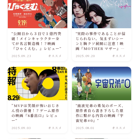
”公開日から３日で１億円突
”実際の事件であることが信
破！メインキャラクター全
じられない。気まずいシー
てが名言製造機！？映画
ンと胸クソ展開に注意！映
『ひゃくえむ。』レビュー”
画『MOTHER マザー』レ
ビュー”
2025.09.23
オススメ
2025.09.20
オススメ
”MVPは笑顔が怖いおじさ
”南波兄弟の勇気のポーズ、
ん役の俳優！？ゲーム原作
原作者自ら書き下ろした原
の映画『8番出口』レビュ
作に繋がる内容の映画『宇
ー”
宙兄弟#0』”
2025.09.03
オススメ
2025.08.01
オススメ